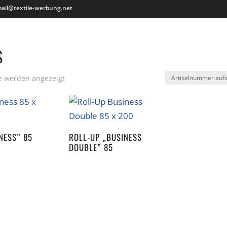
ail@textile-werbung.net
S
se werden angezeigt
NESS” 85
ROLL-UP „BUSINESS
DOUBLE” 85