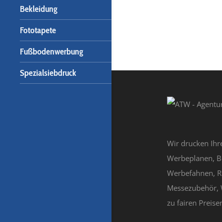
Bekleidung
Fototapete
Fußbodenwerbung
Spezialsiebdruck
Wir drucken Ihr
Werbeplanen, B
Werbefahnen, R
Messezubehör, 
zu fairen Preisen