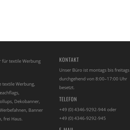
KONTAKT
Unser Büro ist montags bis freitags
durchgehend von 8:00–17:00 Uhr
e textile Werbung,
besetzt.
eachflags,
TELEFON
ollups, Dekobanner,
+49 (0) 4346-9292-944 oder
Werbefahnen, Banner
+49 (0) 4346-9292-945
, frei Haus.
E-MAIL