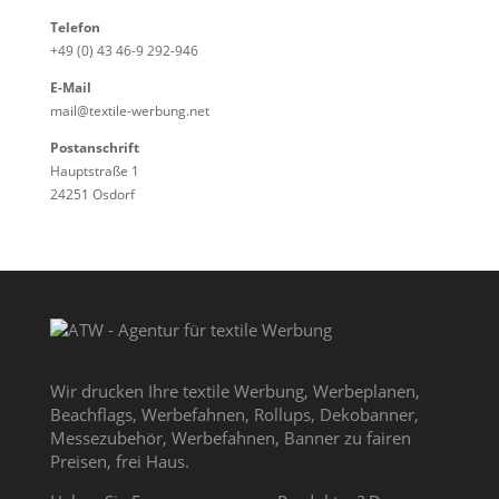
Telefon
+49 (0) 43 46-9 292-946
E-Mail
mail@textile-werbung.net
Postanschrift
Hauptstraße 1
24251 Osdorf
Wir drucken Ihre textile Werbung, Werbeplanen,
Beachflags, Werbefahnen, Rollups, Dekobanner,
Messezubehör, Werbefahnen, Banner zu fairen
Preisen, frei Haus.