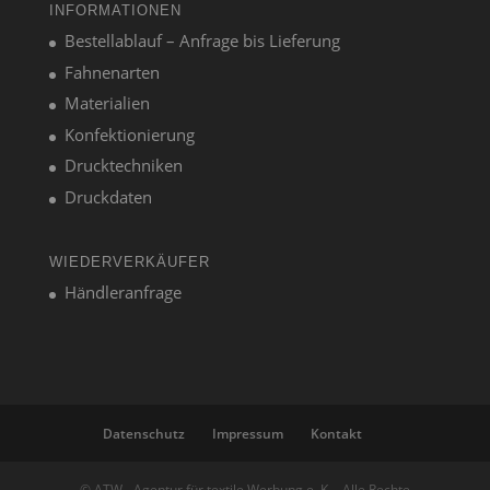
INFORMATIONEN
Bestellablauf – Anfrage bis Lieferung
Fahnenarten
Materialien
Konfektionierung
Drucktechniken
Druckdaten
WIEDERVERKÄUFER
Händleranfrage
Datenschutz
Impressum
Kontakt
© ATW - Agentur für textile Werbung e. K. - Alle Rechte