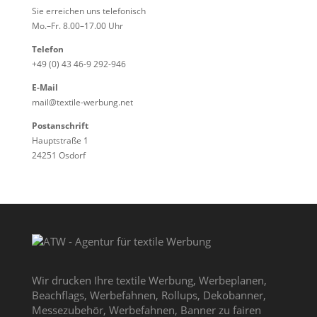
Sie erreichen uns telefonisch
Mo.–Fr. 8.00–17.00 Uhr
Telefon
+49 (0) 43 46-9 292-946
E-Mail
mail@textile-werbung.net
Postanschrift
Hauptstraße 1
24251 Osdorf
Wir drucken Ihre textile Werbung, Werbeplanen,
Beachflags, Werbefahnen, Rollups, Dekobanner,
Messezubehör, Werbefahnen, Banner zu fairen