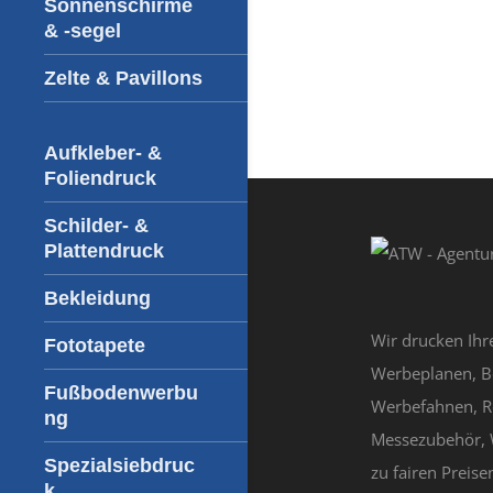
Sonnenschirme
& -segel
Zelte & Pavillons
Aufkleber- &
Foliendruck
Schilder- &
Plattendruck
Bekleidung
Wir drucken Ihr
Fototapete
Werbeplanen, B
Fußbodenwerbu
Werbefahnen, R
ng
Messezubehör, 
Spezialsiebdruc
zu fairen Preisen
k