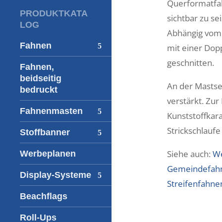
Querformatfah
PRODUKTKATA
sichtbar zu s
LOG
Abhängig vom 
Fahnen
mit einer Dop
geschnitten.
Fahnen,
beidseitig
An der Masts
bedruckt
verstärkt. Zu
Fahnenmasten
Kunststoffkar
Strickschlaufe
Stoffbanner
Siehe auch:
W
Werbeplanen
Gemeindefah
Display-Systeme
Streifenfahne
Beachflags
Roll-Ups