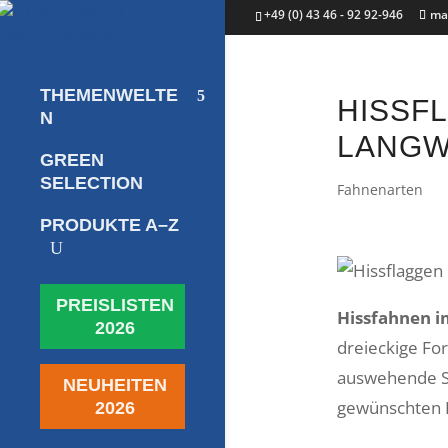
+49 (0) 43 46 - 92 92-946
ma
THEMENWELTE
HISSF
N
LANGW
GREEN
SELECTION
Fahnenarten
PRODUKTE A–Z
U
PREISLISTEN
Hissfahnen 
2026
dreieckige Fo
auswehende Se
NEUHEITEN
gewünschten F
2026