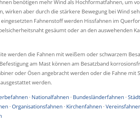
nen benötigen mehr Wind als Hochformatfahnen, um vol
ein, wirken aber durch die stärkere Bewegung bei Wind se
eingesetzten Fahnenstoff werden Hissfahnen im Querfo
pelsicherheitsnaht gesäumt oder an den auswehenden Ka
eite werden die Fahnen mit weißem oder schwarzem Bes
r Befestigung am Mast können am Besatzband korrosionsf
abiner oder Ösen angebracht werden oder die Fahne mit S
 ausgestattet werden.
erbefahnen
·
Nationalfahnen
·
Bundesländerfahnen
·
Städ
nen
·
Organisationsfahnen
·
Kirchenfahnen
·
Vereinsfahne
n