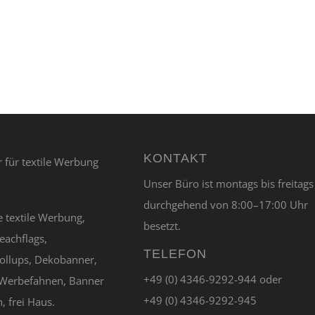
KONTAKT
Unser Büro ist montags bis freitags
durchgehend von 8:00–17:00 Uhr
e textile Werbung,
besetzt.
eachflags,
TELEFON
ollups, Dekobanner,
+49 (0) 4346-9292-944 oder
Werbefahnen, Banner
+49 (0) 4346-9292-945
, frei Haus.