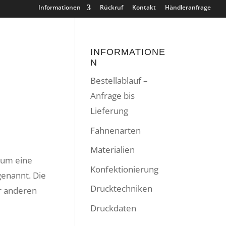
Informationen
Rückruf
Kontakt
Händleranfrage
INFORMATIONE
N
Bestellablauf –
Anfrage bis
Lieferung
Fahnenarten
Materialien
h um eine
Konfektionierung
enannt. Die
Drucktechniken
r anderen
Druckdaten