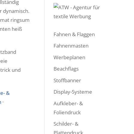
lständig
hr dynamisch.
rmat ringsum
nten heiß
Fahnen & Flaggen
Fahnenmasten
atzband
Werbeplanen
reie
Beachflags
trick und
Stoffbanner
Display-Systeme
te- &
n
·
Aufkleber- &
Foliendruck
Schilder- &
Plattendruck