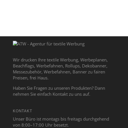
Wir drucken Ihre textile Werbung, Werbeplanen,
Beachflags, Werbefahnen, Rollups, Dekobanner,
Messezubehör, Werbefahnen, Banner zu fairen
Preisen, frei Haus.
Haben Sie Fragen zu unseren Produkten? Dann
nehmen Sie einfach Kontakt zu uns auf.
KONTAKT
Unser Büro ist montags bis freitags durchgehend
von 8:00–17:00 Uhr besetzt.