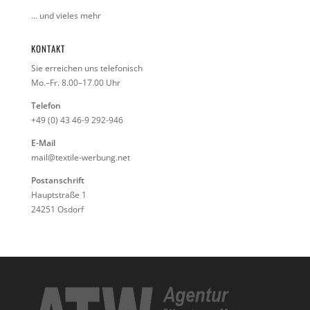
… und vieles mehr
KONTAKT
Sie erreichen uns telefonisch
Mo.–Fr. 8.00–17.00 Uhr
Telefon
+49 (0) 43 46-9 292-946
E-Mail
mail@textile-werbung.net
Postanschrift
Hauptstraße 1
24251 Osdorf