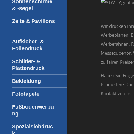
Sonnenschirme
& -segel
Zelte & Pavillons
Wir drucken Ihr
Werbeplanen, B
Aufkleber- &
Werbefahnen, R
Foliendruck
Messezubehör, 
Schilder- &
zu fairen Preisen
Plattendruck
Haben Sie Frag
Bekleidung
Produkten? Dan
Kontakt zu uns 
Fototapete
Fußbodenwerbu
ng
Spezialsiebdruc
k