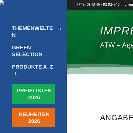
+49 (0) 43 46 - 92 92-946
ma
IMPR
THEMENWELTE
N
ATW – Age
GREEN
SELECTION
PRODUKTE A–Z
U
PREISLISTEN
2026
NEUHEITEN
ANGABE
2026