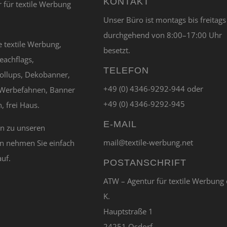
KONTAKT
Unser Büro ist montags bis freitags
durchgehend von 8:00–17:00 Uhr
e textile Werbung,
besetzt.
eachflags,
TELEFON
ollups, Dekobanner,
+49 (0) 4346-9292-944 oder
Werbefahnen, Banner
+49 (0) 4346-9292-945
, frei Haus.
E-MAIL
en zu unseren
mail@textile-werbung.net
n nehmen Sie einfach
auf.
POSTANSCHRIFT
ATW – Agentur für textile Werbung 
K.
Hauptstraße 1
24251 Osdorf