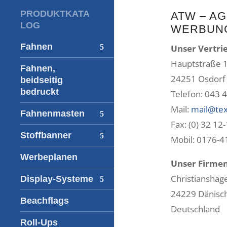
PRODUKTKATA
ATW – A
LOG
WERBUNG
Fahnen
Unser Vertri
Hauptstraße 
Fahnen,
24251 Osdorf
beidseitig
bedruckt
Telefon: 043 4
Mail:
mail@tex
Fahnenmasten
Fax: (0) 32 12
Stoffbanner
Mobil: 0176-
Werbeplanen
Unser Firmen
Christianshag
Display-Systeme
24229 Dänisc
Beachflags
Deutschland
Roll-Ups