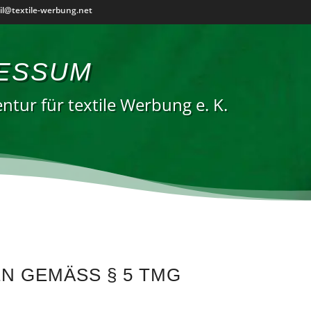
il@textile-werbung.net
ESSUM
ntur für textile Werbung e. K.
N GEMÄSS § 5 TMG