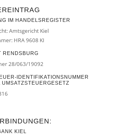
EREINTRAG
NG IM HANDELSREGISTER
cht: Amtsgericht Kiel
mer: HRA 9608 KI
T RENDSBURG
er 28/063/19092
EUER-IDENTIFIKATIONSNUMMER
 A UMSATZSTEUERGESETZ
816
RBINDUNGEN:
ANK KIEL