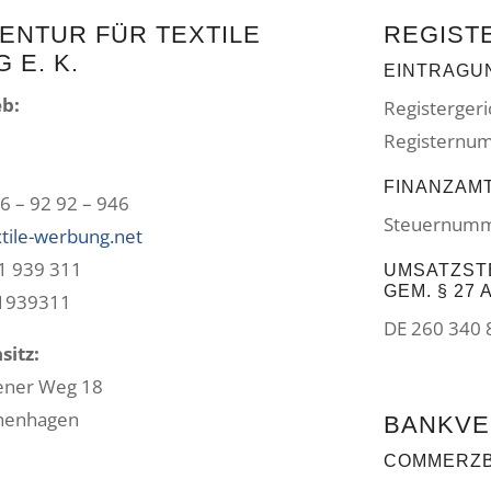
GENTUR FÜR TEXTILE
REGIST
 E. K.
EINTRAGU
eb:
Registergeri
1
Registernum
FINANZAM
6 – 92 92 – 946
Steuernumm
tile-werbung.net
-1 939 311
UMSATZST
GEM. § 27
41939311
DE 260 340 
sitz:
ener Weg 18
henhagen
BANKVE
COMMERZB