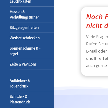
Leuchtkästen
Hussen &
Noch F
Verhüllungstücher
nicht 
Sitzgelegenheiten
Viele Fragen
Werbetischdecken
Rufen Sie u
Sonnenschirme & -
E-Mail oder
segel
uns Ihre Te
Zelte & Pavillons
auch gerne 
Aufkleber- &
Foliendruck
Schilder- &
Plattendruck