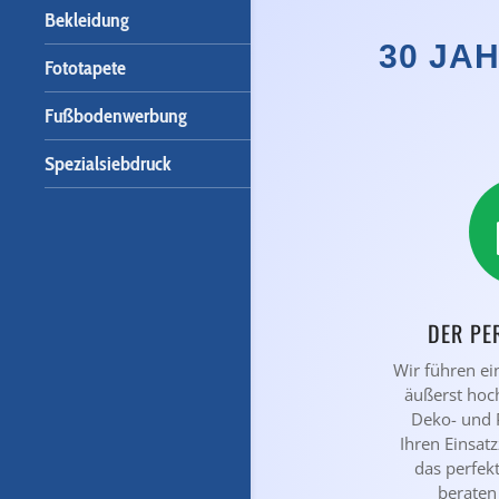
Bekleidung
30 JA
Fototapete
Fußbodenwerbung
Spezialsiebdruck
DER PE
Wir führen ei
äußerst hoc
Deko- und 
Ihren Einsat
das perfek
beraten 