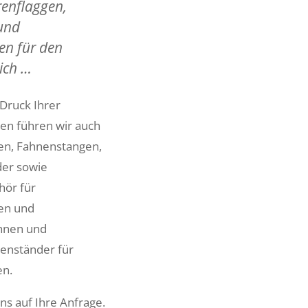
enflaggen,
 und
en für den
ich …
ruck Ihrer
n führen wir auch
en, Fahnenstangen,
er sowie
ör für
en und
ahnen und
enständer für
en.
ns auf Ihre Anfrage.