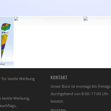
KONTAKT
Unser Büro ist montags bis freitags
durchgehend von 8:00–17:00 Uhr
e textile Werbung,
besetzt.
eachflags,
TELEFON