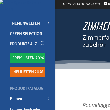
+49 (0) 43 46 - 92 92-946
m
ZIMME
THEMENWELTEN
GREEN SELECTION
Zimmerfah
zubehör
PRODUKTE A–Z
U
PREISLISTEN 2026
NEUHEITEN 2026
PRODUKTKATALOG
Fahnen
Raumflaggen
Fahnen, beidseitig