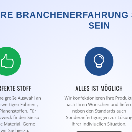
HRE BRANCHENERFAHRUNG S
SEIN


RFEKTE STOFF
ALLES IST MÖGLICH
ne große Auswahl an
Wir konfektionieren Ihre Produkt
hwertigen Fahnen-,
nach Ihren Wünschen und liefer
Planenstoffen. Für
neben den Standards auch
zzweck finden Sie so
Sonderanfertigungen zur Lösun
te Material. Gerne
Ihrer indiviuellen Situation.
wir Sie hierzu.