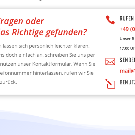
RUFEN
ragen oder

+49 (0
das Richtige gefunden?
Unser Bü
 lassen sich persönlich leichter klären.
17:00 Uh
ns doch einfach an, schreiben Sie uns per
SENDEN

 nutzen unser Kontaktformular. Wenn Sie
mail@
lefonnummer hinterlassen, rufen wir Sie
BENUT
zurück.
l