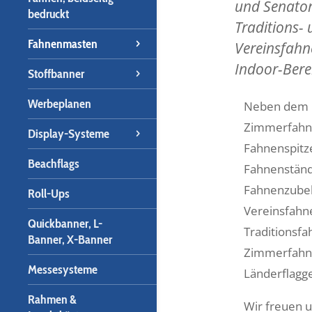
und Senator
bedruckt
Traditions-
Fahnenmasten
Vereinsfahn
Indoor-Bere
Stoffbanner
Werbeplanen
Neben dem D
Zimmerfahne
Display-Systeme
Fahnenspitz
Beachflags
Fahnenständ
Fahnenzubeh
Roll-Ups
Vereinsfahn
Quickbanner, L-
Traditionsf
Banner, X-Banner
Zimmerfahn
Messesysteme
Länderflagg
Rahmen &
Wir freuen u