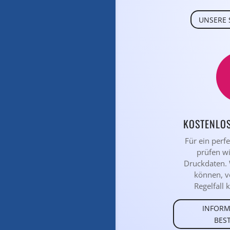
UNSERE 
KOSTENLO
Für ein perf
prüfen wi
Druckdaten. 
können, v
Regelfall k
INFORM
BES