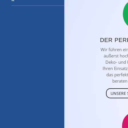
DER PER
Wir führen ei
äußerst hoc
Deko- und 
Ihren Einsat
das perfek
beraten 
UNSERE 