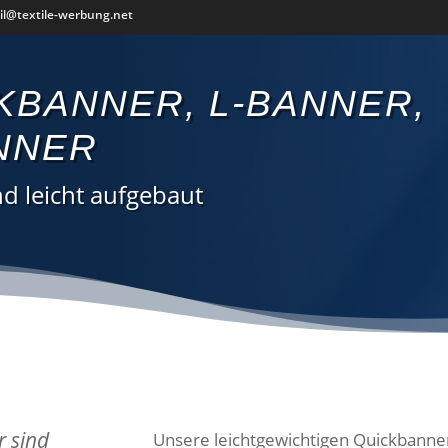
il@textile-werbung.net
KBANNER, L-BANNER,
NNER
nd leicht aufgebaut
 sind
Unsere leichtgewichtigen Quickbanne