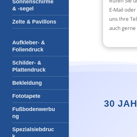
Rufen Sie u
Sonnenschirme
& -segel
E-Mail oder
uns Ihre Te
Zelte & Pavillons
auch gerne 
Aufkleber- &
Foliendruck
Schilder- &
Plattendruck
Bekleidung
Fototapete
30 JA
Fußbodenwerbu
ng
Spezialsiebdruc
k