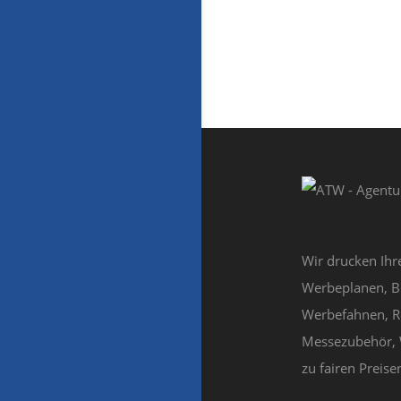
Wir drucken Ihr
Werbeplanen, B
Werbefahnen, R
Messezubehör, 
zu fairen Preisen