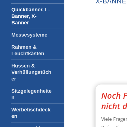
X-BANN
Quickbanner, L-
Banner, X-
Banner
Messesysteme
Rahmen &
Leuchtkästen
Hussen &
Verhüllungstüch
er
Sitzgelegenheite
Noch F
n
nicht 
Werbetischdeck
en
Viele Fragen