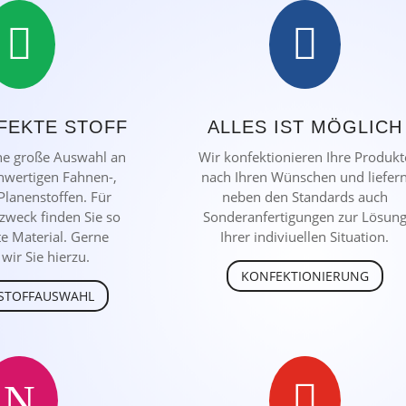


FEKTE STOFF
ALLES IST MÖGLICH
ne große Auswahl an
Wir konfektionieren Ihre Produkt
hwertigen Fahnen-,
nach Ihren Wünschen und liefer
Planenstoffen. Für
neben den Standards auch
zzweck finden Sie so
Sonderanfertigungen zur Lösun
te Material. Gerne
Ihrer indiviuellen Situation.
wir Sie hierzu.
KONFEKTIONIERUNG
STOFFAUSWAHL
N
