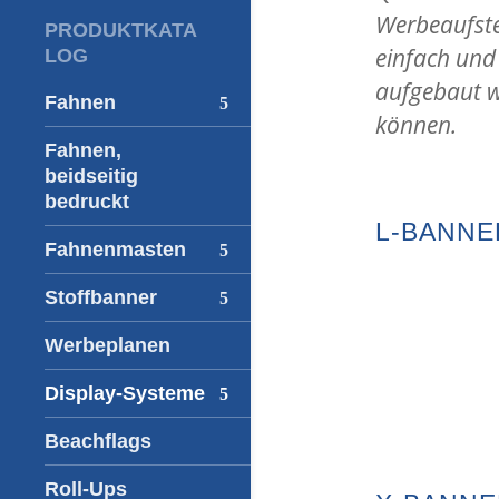
Werbeaufstel
PRODUKTKATA
einfach und 
LOG
aufgebaut 
Fahnen
können.
Fahnen,
beidseitig
bedruckt
L-BANNE
Fahnenmasten
Stoffbanner
Werbeplanen
Display-Systeme
Beachflags
Roll-Ups