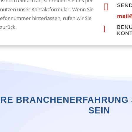
ns doch einfach an, schreiben Sie uns per

SEND
 nutzen unser Kontaktformular. Wenn Sie
mail@
lefonnummer hinterlassen, rufen wir Sie
l
zurück.
BENU
KON
HRE BRANCHENERFAHRUNG S
SEIN