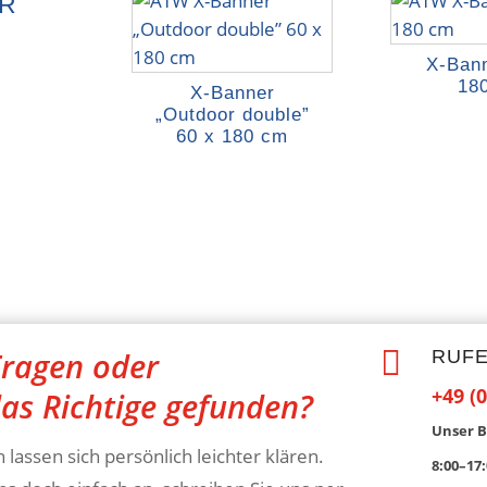
ER
X-Bann
18
X-Banner
„Outdoor double”
60 x 180 cm

ragen oder
RUFE
+49 (0
das Richtige gefunden?
Unser B
 lassen sich persönlich leichter klären.
8:00–17: