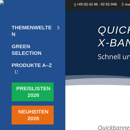
+49 (0) 43 46 - 92 92-946
ma
QUIC
THEMENWELTE
N
X-BA
GREEN
SELECTION
Schnell u
PRODUKTE A–Z
U
PREISLISTEN
2026
NEUHEITEN
2026
Quickbanner