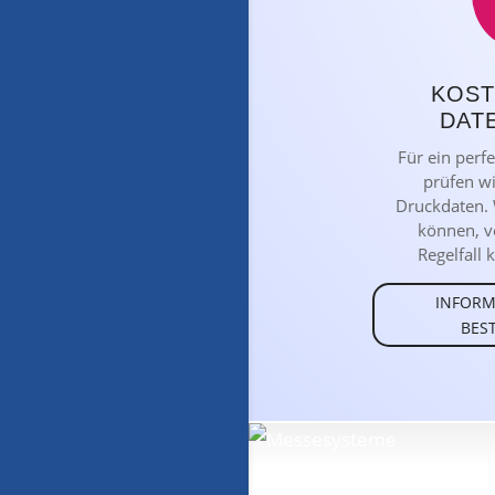
KOS
DAT
Für ein perf
prüfen wi
Druckdaten. 
können, v
Regelfall k
INFORM
BES