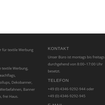
KONTAKT
Unser Büro ist montags bis freitags
durchgehend von 8:00–17:00 Uhr
e textile Werbung,
besetzt.
eachflags,
TELEFON
ollups, Dekobanner,
+49 (0) 4346-9292-944 oder
Werbefahnen, Banner
+49 (0) 4346-9292-945
, frei Haus.