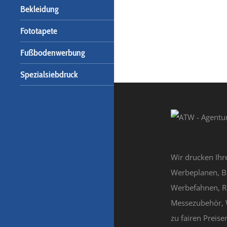
Bekleidung
Fototapete
Fußbodenwerbung
Spezialsiebdruck
Wir drucken Ihr
Werbeplanen, B
Werbefahnen, R
Messezubehör, 
zu fairen Preisen