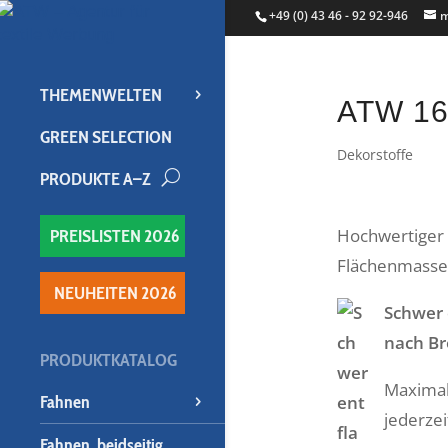
+49 (0) 43 46 - 92 92-946
m
THEMENWELTEN
ATW 16
GREEN SELECTION
Dekorstoffe
PRODUKTE A–Z
U
Hochwertiger 
PREISLISTEN 2026
Flächenmassen
NEUHEITEN 2026
Schwer
nach Br
PRODUKTKATALOG
Maximal
Fahnen
jederzei
Fahnen, beidseitig