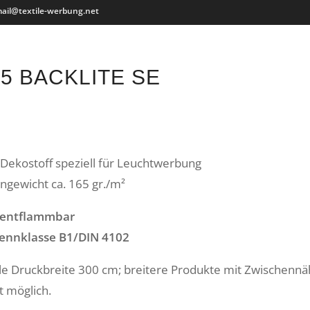
ail@textile-werbung.net
5 BACKLITE SE
Dekostoff speziell für Leuchtwerbung
gewicht ca. 165 gr./m²
 entflammbar
ennklasse B1/DIN 4102
e Druckbreite 300 cm; breitere Produkte mit Zwischennä
t möglich.