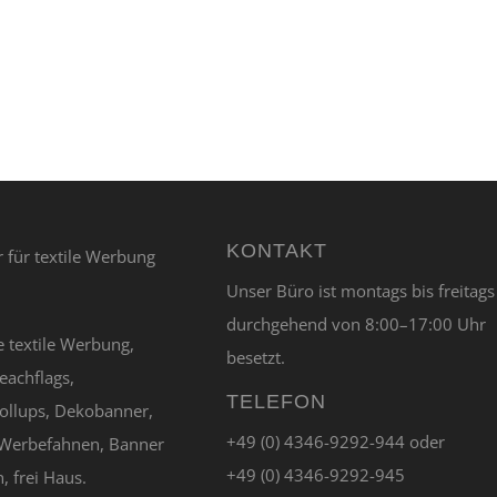
KONTAKT
Unser Büro ist montags bis freitags
durchgehend von 8:00–17:00 Uhr
e textile Werbung,
besetzt.
eachflags,
TELEFON
ollups, Dekobanner,
+49 (0) 4346-9292-944 oder
Werbefahnen, Banner
+49 (0) 4346-9292-945
, frei Haus.