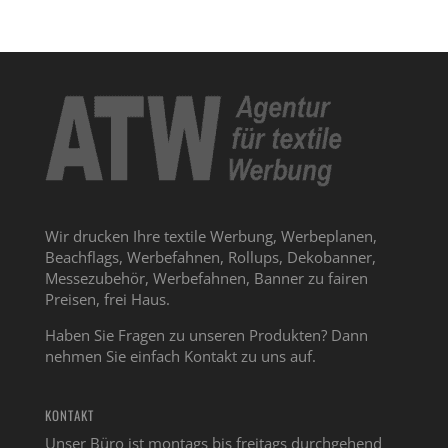
Wir drucken Ihre textile Werbung, Werbeplanen,
Beachflags, Werbefahnen, Rollups, Dekobanner,
Messezubehör, Werbefahnen, Banner zu fairen
Preisen, frei Haus.
Haben Sie Fragen zu unseren Produkten? Dann
nehmen Sie einfach Kontakt zu uns auf.
KONTAKT
Unser Büro ist montags bis freitags durchgehend