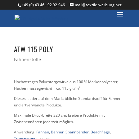
+49 (0) 43 46 - 92 92-946
mail@textile-werbung.net
ATW 115 POLY
Fahnenstoffe
Hochwertiges Polyestergewirke aus 100 % Markenpolyester,
Flächenmassegewicht = ca. 115 gr./m²
Dieses ist der auf dem Markt übliche Standardstoff für Fahnen
und artverwandte Produkte.
Maximale Druckbreite 320 cm; breitere Produkte mit
Zwischennähten jederzeit möglich.
Anwendung:
Fahnen
,
Banner
,
Spannbänder
,
Beachflags
,
Transparente
u. v. m.