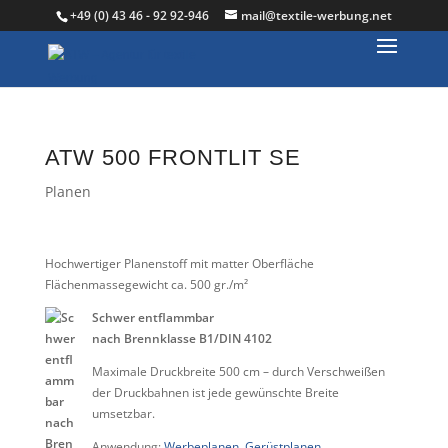
+49 (0) 43 46 - 92 92-946
mail@textile-werbung.net
ATW 500 FRONTLIT SE
Planen
Hochwertiger Planenstoff mit matter Oberfläche
Flächenmassegewicht ca. 500 gr./m²
Schwer entflammbar
nach Brennklasse B1/DIN 4102
Maximale Druckbreite 500 cm – durch Verschweißen
der Druckbahnen ist jede gewünschte Breite
umsetzbar.
Anwendung:
Werbeplanen
,
Gerüstplanen
,