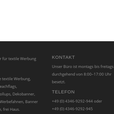
KONTAKT
Unser Büro ist montags bis freitags
durchgehend von 8:00–17:00 Uhr
e textile Werbung,
besetzt.
eachflags,
TELEFON
ollups, Dekobanner,
+49 (0) 4346-9292-944 oder
Werbefahnen, Banner
+49 (0) 4346-9292-945
, frei Haus.