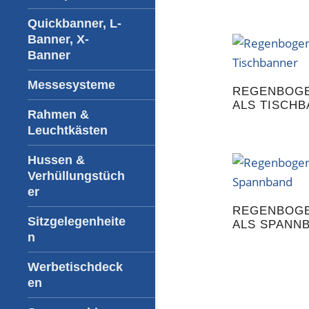
Quickbanner, L-
Banner, X-
Banner
Messesysteme
REGENBOG
ALS TISCH
Rahmen &
Leuchtkästen
Hussen &
Verhüllungstüch
er
REGENBOG
Sitzgelegenheite
ALS SPANN
n
Werbetischdeck
en