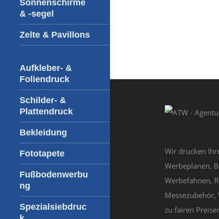
Sonnenschirme
& -segel
Zelte & Pavillons
Aufkleber- &
Foliendruck
Schilder- &
Plattendruck
Bekleidung
Wir drucken Ihr
Fototapete
Werbeplanen, B
Fußbodenwerbu
Werbefahnen, R
ng
Messezubehör, 
Spezialsiebdruc
zu fairen Preisen
k