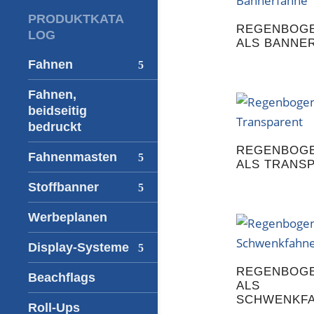
PRODUKTKATA
REGENBOG
LOG
ALS BANNE
Fahnen
Fahnen,
beidseitig
bedruckt
REGENBOG
Fahnenmasten
ALS TRANS
Stoffbanner
Werbeplanen
Display-Systeme
REGENBOG
Beachflags
ALS
SCHWENKF
Roll-Ups