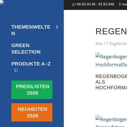
+49 (0) 43 46 - 92 92-946
ma
THEMENWELTE
REGEN
N
Alle 11 Ergebni
GREEN
SELECTION
PRODUKTE A–Z
U
REGENBOG
ALS
PREISLISTEN
HOCHFORM
2026
NEUHEITEN
2026