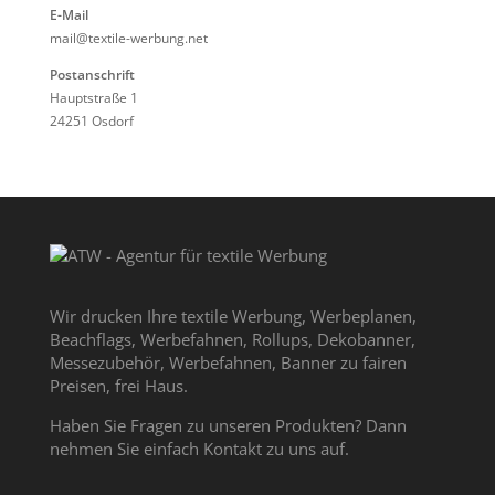
E-Mail
mail@textile-werbung.net
Postanschrift
Hauptstraße 1
24251 Osdorf
Wir drucken Ihre textile Werbung, Werbeplanen,
Beachflags, Werbefahnen, Rollups, Dekobanner,
Messezubehör, Werbefahnen, Banner zu fairen
Preisen, frei Haus.
Haben Sie Fragen zu unseren Produkten? Dann
nehmen Sie einfach Kontakt zu uns auf.