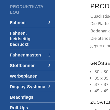
PROD
PRODUKTKATA
LOG
Quadratis
Fahnen
Die Platte
Bodenanke
Fahnen,
Die Standa
beidseitig
bedruckt
gegen ein
Fahnenmasten
GRÖSSE
Stoffbanner
30 x 30 
Werbeplanen
35 x 35 
37 x 37 
Display-Systeme
45 x 45 
Beachflags
ZUSÄTZ
Roll-Ups