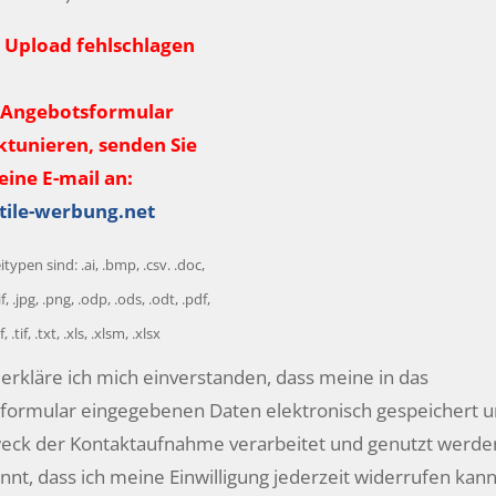
r Upload fehlschlagen
/Angebotsformular
ktunieren, senden Sie
eine E-mail an:
tile-werbung.net
typen sind: .ai, .bmp, .csv. .doc,
f, .jpg, .png, .odp, .ods, .odt, .pdf,
, .tif, .txt, .xls, .xlsm, .xlsx
utz
erkläre ich mich einverstanden, dass meine in das
formular eingegebenen Daten elektronisch gespeichert 
ck der Kontaktaufnahme verarbeitet und genutzt werden
annt, dass ich meine Einwilligung jederzeit widerrufen kann