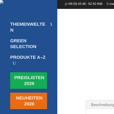
+49 (0) 43 46 - 92 92-946
ma
THEMENWELTE
N
GREEN
SELECTION
PRODUKTE A–Z
U
PREISLISTEN
2026
NEUHEITEN
2026
Beschreibun