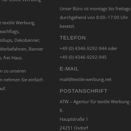
Unser Büro ist montags bis freitags
durchgehend von 8:00–17:00 Uhr
e textile Werbung,
besetzt.
eachflags,
TELEFON
ollups, Dekobanner,
+49 (0) 4346-9292-944 oder
Werbefahnen, Banner
+49 (0) 4346-9292-945
, frei Haus.
E-MAIL
en zu unseren
mail@textile-werbung.net
n nehmen Sie einfach
auf.
POSTANSCHRIFT
ATW – Agentur für textile Werbung 
K.
Hauptstraße 1
24251 Osdorf