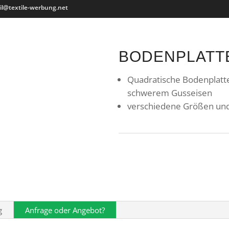
il@textile-werbung.net
BODENPLATT
Quadratische Bodenplatt
schwerem Gusseisen
verschiedene Größen un
g
Anfrage oder Angebot?