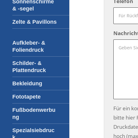
Telefon
Sonnenschirme
& -segel
Zelte & Pavillons
Nachrich
Aufkleber- &
Foliendruck
Schilder- &
Plattendruck
Bekleidung
Fototapete
Für ein k
Fußbodenwerbu
ng
bitte hier
Druckdate
Spezialsiebdruc
hoch (max
k