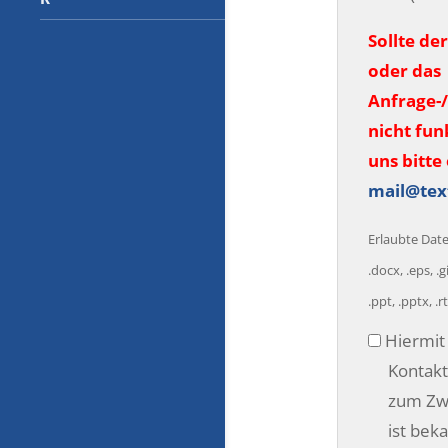
Sollte de
oder das
Anfrage-
nicht fun
uns bitte 
mail@tex
Erlaubte Datei
.docx, .eps, .gi
.ppt, .pptx, .rtf
Datensch
Hiermit 
Kontakt
zum Zwe
ist bek