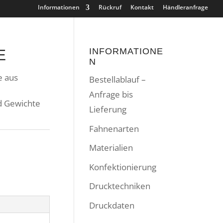
Informationen
Rückruf
Kontakt
Händleranfrage
INFORMATIONE
E
N
e aus
Bestellablauf –
Anfrage bis
d Gewichte
Lieferung
Fahnenarten
Materialien
Konfektionierung
Drucktechniken
Druckdaten