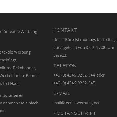
KONTAKT
Unser Büro ist montags bis freitags
durchgehend von 8:00–17:00 Uhr
e textile Werbung,
besetzt.
eachflags,
TELEFON
ollups, Dekobanner,
+49 (0) 4346-9292-944 oder
Werbefahnen, Banner
+49 (0) 4346-9292-945
, frei Haus.
E-MAIL
en zu unseren
mail@textile-werbung.net
n nehmen Sie einfach
auf.
POSTANSCHRIFT