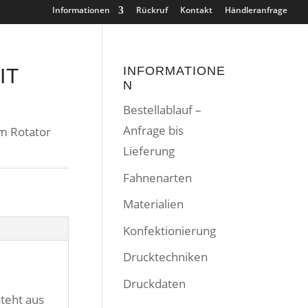
Informationen
Rückruf
Kontakt
Händleranfrage
INFORMATIONE
 R
N
Bestellablauf –
Anfrage bis
em Rotator
Lieferung
Fahnenarten
Materialien
Konfektionierung
Drucktechniken
Druckdaten
teht aus