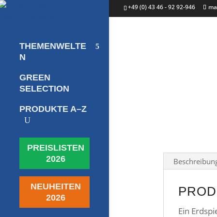
+49 (0) 43 46 - 92 92-946
ma
THEMENWELTE
N
GREEN
SELECTION
PRODUKTE A–Z
U
PREISLISTEN
2026
Beschreibun
NEUHEITEN
PROD
2026
Ein Erdsp