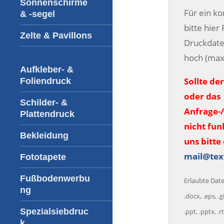
Sonnenschirme
Für ein k
& -segel
bitte hier
Zelte & Pavillons
Druckdate
hoch (max
Aufkleber- &
Sollte de
Foliendruck
oder das
Schilder- &
Anfrage-
Plattendruck
nicht fun
Bekleidung
uns bitte 
mail@tex
Fototapete
Fußbodenwerbu
Erlaubte Datei
ng
.docx, .eps, .gi
Spezialsiebdruc
.ppt, .pptx, .rtf
k