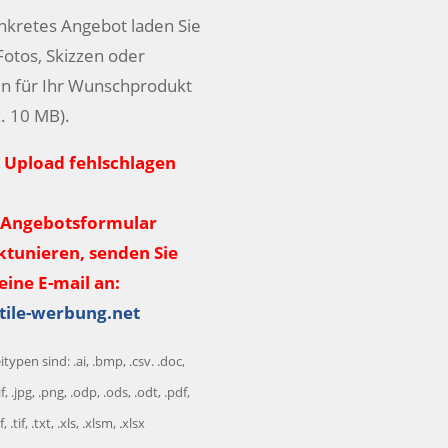
onkretes Angebot laden Sie
 Fotos, Skizzen oder
n für Ihr Wunschprodukt
. 10 MB).
r Upload fehlschlagen
/Angebotsformular
ktunieren, senden Sie
eine E-mail an:
tile-werbung.net
typen sind: .ai, .bmp, .csv. .doc,
f, .jpg, .png, .odp, .ods, .odt, .pdf,
, .tif, .txt, .xls, .xlsm, .xlsx