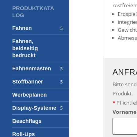
rostfreiem
PRODUKTKATA
Erdspie
LOG
integri
Fahnen
Gewicht
Abmessu
Fahnen,
beidseitig
bedruckt
Fahnenmasten
ANFR
Stoffbanner
Bitte sen
Produkt.
Werbeplanen
*
Pflichtfe
Display-Systeme
Vorname
Beachflags
Roll-Ups