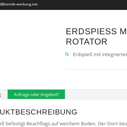
il@textile-werbung.net
ERDSPIESS MIT
OTATOR
Erdspieß mit integriert
g
Anfrage oder Angebot?
UKTBESCHREIBUNG
ieß befestigt Beachflags auf weichem Boden. Der Dorn bes