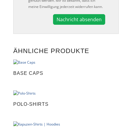
genutzt werden. Mir ist bekannt, dass ich
meine Einwilligung jederzeit widerrufen kann.
A
l
t
e
ÄHNLICHE PRODUKTE
r
n
a
t
BASE CAPS
i
v
e
:
POLO-SHIRTS