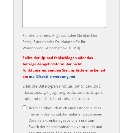
Für ein konkretes Angebot laden Sie bitte hier
Fotos, Skizzen oder Druckdaten für Ihr
Wunschprodukt hoch (max. 10 MB).
Sollte der Upload fehlschlagen oder das
Anfrage-/Angebotsformular nicht
funktunieren, senden Sie uns bitte eine E-mail
an:
mail@textile-werbung.net
Erlaubte Dateitypen sind: .ai, .bmp, .csv. .doc,
.docx, .eps, .gif, .jpg, .png, .odp, .ods, .odt, .pdf,
.ppt, .pptx, .rtf, .tif, .txt, .xls, .xlsm, .xlsx
Datenschutz
Hiermit erkläre ich mich einverstanden, dass
meine in das Kontaktformular eingegebenen
Daten elektronisch gespeichert und zum
Zweck der Kontaktaufnahme verarbeitet und
genutzt werden. Mir ist bekannt, dass ich