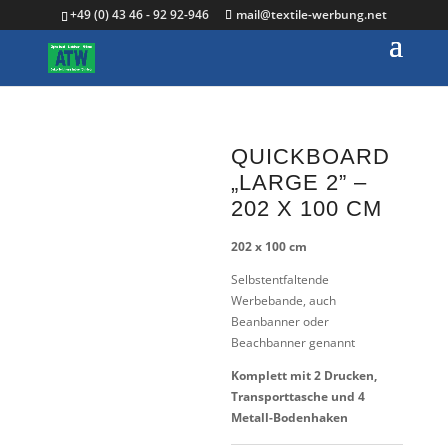
+49 (0) 43 46 - 92 92-946
mail@textile-werbung.net
QUICKBOARD
„LARGE 2” –
202 X 100 CM
202 x 100 cm
Selbstentfaltende
Werbebande, auch
Beanbanner oder
Beachbanner genannt
Komplett mit 2 Drucken,
Transporttasche und 4
Metall-Bodenhaken