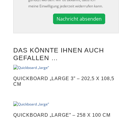
meine Einwilligung jederzeit widerrufen kann.
A
l
t
e
DAS KÖNNTE IHNEN AUCH
r
GEFALLEN …
n
a
t
i
QUICKBOARD „LARGE 3” – 202,5 X 108,5
v
CM
e
:
QUICKBOARD „LARGE” – 258 X 100 CM