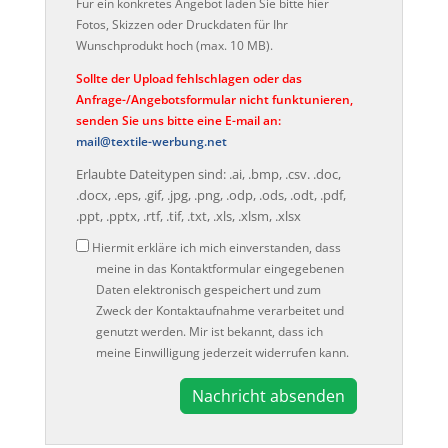
Für ein konkretes Angebot laden Sie bitte hier
Fotos, Skizzen oder Druckdaten für Ihr
Wunschprodukt hoch (max. 10 MB).
Sollte der Upload fehlschlagen oder das
Anfrage-/Angebotsformular nicht funktunieren,
senden Sie uns bitte eine E-mail an:
mail@textile-werbung.net
Erlaubte Dateitypen sind: .ai, .bmp, .csv. .doc,
.docx, .eps, .gif, .jpg, .png, .odp, .ods, .odt, .pdf,
.ppt, .pptx, .rtf, .tif, .txt, .xls, .xlsm, .xlsx
Datenschutz
Hiermit erkläre ich mich einverstanden, dass
meine in das Kontaktformular eingegebenen
Daten elektronisch gespeichert und zum
Zweck der Kontaktaufnahme verarbeitet und
genutzt werden. Mir ist bekannt, dass ich
meine Einwilligung jederzeit widerrufen kann.
A
l