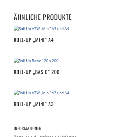
t
e
ÄHNLICHE PRODUKTE
r
n
a
t
ROLL-UP „MINI” A4
i
v
e
:
ROLL-UP „BASIC” 200
ROLL-UP „MINI” A3
INFORMATIONEN
Bestellablauf – Anfrage bis Lieferung