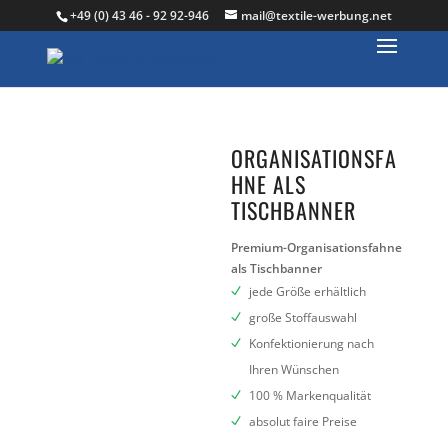
+49 (0) 43 46 - 92 92-946
mail@textile-werbung.net
ORGANISATIONSFA
HNE ALS
TISCHBANNER
Premium-Organisationsfahne
als Tischbanner
jede Größe erhältlich
große Stoffauswahl
Konfektionierung nach
Ihren Wünschen
100 % Markenqualität
absolut faire Preise