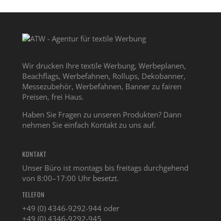
Wir drucken Ihre textile Werbung, Werbeplanen,
Beachflags, Werbefahnen, Rollups, Dekobanner,
Messezubehör, Werbefahnen, Banner zu fairen
Preisen, frei Haus.
Haben Sie Fragen zu unseren Produkten? Dann
nehmen Sie einfach Kontakt zu uns auf.
KONTAKT
Unser Büro ist montags bis freitags durchgehend
von 8:00–17:00 Uhr besetzt.
TELEFON
+49 (0) 4346-9292-944 oder
+49 (0) 4346-9292-945