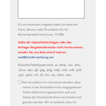
Für ein konkretes Angebot laden Sie bitte hier
Fotos, Skizzen oder Druckdaten für Ihr
Wunschprodukt hoch (max. 10 MB).
Sollte der Upload fehlschlagen oder das
Anfrage-/Angebotsformular nicht funktunieren,
senden Sie uns bitte eine E-mail an:
mail@textile-werbung.net
Erlaubte Dateitypen sind: .ai, .bmp, .csv. .doc,
.docx, .eps, .gif, .jpg, .png, .odp, .ods, .odt, .pdf,
.ppt, .pptx, .rtf, .tif, .txt, .xls, .xlsm, .xlsx
Datenschutz
Hiermit erkläre ich mich einverstanden, dass
meine in das Kontaktformular eingegebenen
Daten elektronisch gespeichert und zum
Zweck der Kontaktaufnahme verarbeitet und
genutzt werden. Mir ist bekannt, dass ich