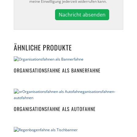
meine Einwilligung jederzeit widerrufen kann.
A
l
t
e
ÄHNLICHE PRODUKTE
r
n
a
t
ORGANISATIONSFAHNE ALS BANNERFAHNE
i
v
e
:
ORGANISATIONSFAHNE ALS AUTOFAHNE