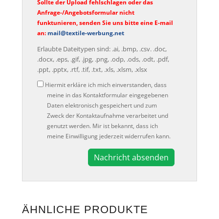
Sollte der Upload fehlschlagen oder das
Anfrage-/Angebotsformular nicht
funktunieren, senden Sie uns bitte eine E-mail
an:
mail@textile-werbung.net
Erlaubte Dateitypen sind: .ai, .bmp, .csv. .doc,
.docx, .eps, .gif, .jpg, .png, .odp, .ods, .odt, .pdf,
.ppt, .pptx, .rtf, .tif, .txt, .xls, .xlsm, .xlsx
Datenschutz
Hiermit erkläre ich mich einverstanden, dass
meine in das Kontaktformular eingegebenen
Daten elektronisch gespeichert und zum
Zweck der Kontaktaufnahme verarbeitet und
genutzt werden. Mir ist bekannt, dass ich
meine Einwilligung jederzeit widerrufen kann.
A
l
t
e
ÄHNLICHE PRODUKTE
r