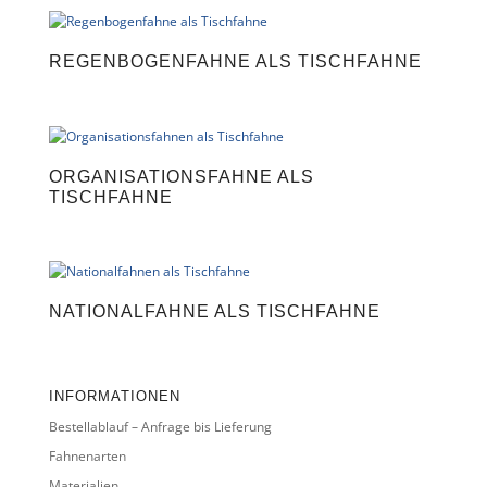
n
a
t
REGENBOGENFAHNE ALS TISCHFAHNE
i
v
e
:
ORGANISATIONSFAHNE ALS
TISCHFAHNE
NATIONALFAHNE ALS TISCHFAHNE
INFORMATIONEN
Bestellablauf – Anfrage bis Lieferung
Fahnenarten
Materialien