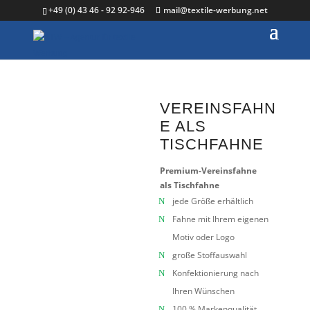
+49 (0) 43 46 - 92 92-946
mail@textile-werbung.net
VEREINSFAHN
E ALS
TISCHFAHNE
Premium-Vereinsfahne
als Tischfahne
jede Größe erhältlich
Fahne mit Ihrem eigenen
Motiv oder Logo
große Stoffauswahl
Konfektionierung nach
Ihren Wünschen
100 % Markenqualität