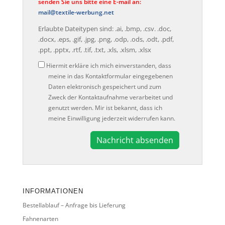
senden Sie uns bitte eine E-mail an:
mail@textile-werbung.net
Erlaubte Dateitypen sind: .ai, .bmp, .csv. .doc,
.docx, .eps, .gif, .jpg, .png, .odp, .ods, .odt, .pdf,
.ppt, .pptx, .rtf, .tif, .txt, .xls, .xlsm, .xlsx
Datenschutz
Hiermit erkläre ich mich einverstanden, dass
meine in das Kontaktformular eingegebenen
Daten elektronisch gespeichert und zum
Zweck der Kontaktaufnahme verarbeitet und
genutzt werden. Mir ist bekannt, dass ich
meine Einwilligung jederzeit widerrufen kann.
A
l
t
e
INFORMATIONEN
r
Bestellablauf – Anfrage bis Lieferung
n
a
Fahnenarten