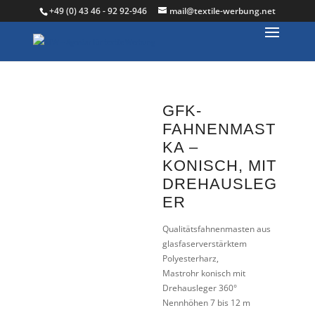
+49 (0) 43 46 - 92 92-946
mail@textile-werbung.net
GFK-
FAHNENMAST
KA –
KONISCH, MIT
DREHAUSLEG
ER
Qualitätsfahnenmasten aus
glasfaserverstärktem
Polyesterharz,
Mastrohr konisch mit
Drehausleger 360°
Nennhöhen 7 bis 12 m