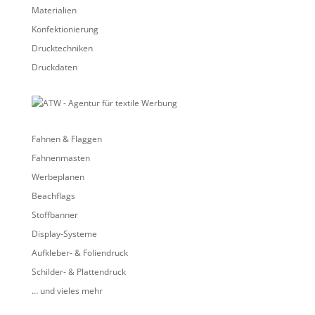
t
Materialien
i
Konfektionierung
v
Drucktechniken
e
:
Druckdaten
Fahnen & Flaggen
Fahnenmasten
Werbeplanen
Beachflags
Stoffbanner
Display-Systeme
Aufkleber- & Foliendruck
Schilder- & Plattendruck
… und vieles mehr