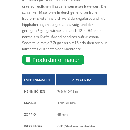
Abmessungen von 7 bis 12 m Masten mit
unterschiedlichen Hissvarianten erstellt werden. Die
schlanken Mastrohre in durchgehend konischer
Bauform sind einheitlich weiß durchgefärbt und mit
Kipphalterungen ausgestattet. Aufgrund der
geringen Eigengewichte sind auch 12-m-Höhen mit
normalem Kraftaufwand händisch aufzurichten.
Sockelteile mit je 3 Zugankern M16 erlauben absolut
lotrechtes Ausrichten der Mastrohre.
Produktinformation
FAHNENMASTEN
ATW GFK-KA
NENNHÖHEN
7/8/9/10/12 m
MAST-Ø
120/140 mm
ZOPF-Ø
65 mm
WERKSTOFF
GfK (Glasfaserverstärkter