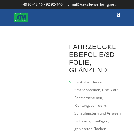
+49 (0) 43 46 - 92 92-946
mail@textile-werbung.net
FAHRZEUGKL
EBEFOLIE/3D-
FOLIE,
GLÄNZEND
für Autos, Busse,
Straßenbahnen, Grafik auf
Fensterscheiben,
Richtungsschildern,
Schaufenstern und Anlagen
mit unregelmäßigen,
genieteten Flächen