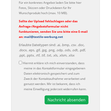
Für ein konkretes Angebot laden Sie bitte hier
Fotos, Skizzen oder Druckdaten für Ihr
Wunschprodukt hoch (max. 10 MB).
Sollte der Upload fehlschlagen oder das
Anfrage-/Angebotsformular nicht
funktunieren, senden Sie uns bitte eine E-mail
an:
mail@textile-werbung.net
Erlaubte Dateitypen sind: .ai, .bmp, .csv. .doc,
.docx, .eps, .gif, .jpg, .png, .odp, .ods, .odt, .pdf,
.ppt, .pptx, .rtf, .tif, .txt, .xls, .xlsm, .xlsx
Datenschutz
Hiermit erkläre ich mich einverstanden, dass
meine in das Kontaktformular eingegebenen
Daten elektronisch gespeichert und zum
Zweck der Kontaktaufnahme verarbeitet und
genutzt werden. Mir ist bekannt, dass ich
meine Einwilligung jederzeit widerrufen kann.
A