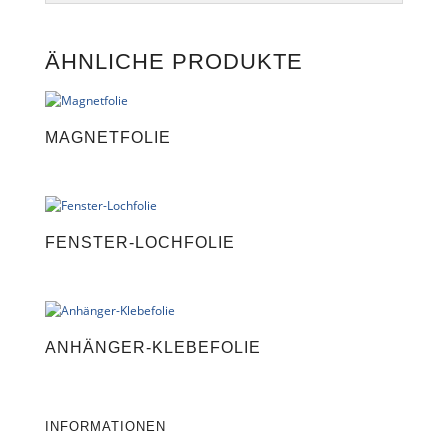
l
t
e
ÄHNLICHE PRODUKTE
r
n
a
t
MAGNETFOLIE
i
v
e
:
FENSTER-LOCHFOLIE
ANHÄNGER-KLEBEFOLIE
INFORMATIONEN