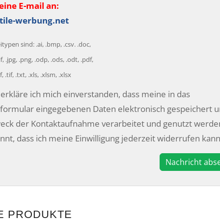
eine E-mail an:
tile-werbung.net
typen sind: .ai, .bmp, .csv. .doc,
f, .jpg, .png, .odp, .ods, .odt, .pdf,
, .tif, .txt, .xls, .xlsm, .xlsx
utz
erkläre ich mich einverstanden, dass meine in das
formular eingegebenen Daten elektronisch gespeichert 
ck der Kontaktaufnahme verarbeitet und genutzt werden
annt, dass ich meine Einwilligung jederzeit widerrufen kann
E PRODUKTE