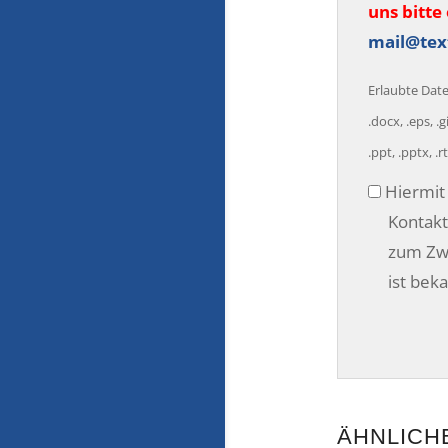
uns bitte 
mail@tex
Erlaubte Datei
.docx, .eps, .gi
.ppt, .pptx, .rtf
Datensch
Hiermit 
Kontakt
zum Zwe
ist bek
A
l
t
ÄHNLICH