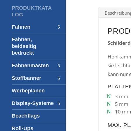
PRODUKTKATA
Beschreibun
LOG
Fahnen
PROD
Fahnen,
Schilder
beidseitig
bedruckt
Hohlkamme
sie leicht
Fahnenmasten
kann nur 
Stoffbanner
PLATTE
Werbeplanen
3 mm
Display-Systeme
5 mm
10 m
Beachflags
MAX. P
Roll-Ups