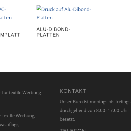
ALU-DIBOND-
MPLATT
PLATTEN
KONTAKT
Unser Büro ist montags bis freitags
durchgehend von 8:00–17:00 Uhr
e textile Werbung,
besetzt.
eachflags,
TELEFON