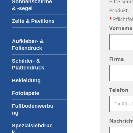
Bitte sen
Sonnenschirme
& -segel
Produkt.
*
Pflichtfe
Zelte & Pavillons
Vorname
Aufkleber- &
Foliendruck
Firma
Schilder- &
Plattendruck
Bekleidung
Telefon
Fototapete
Fußbodenwerbu
ng
Nachrich
Spezialsiebdruc
k