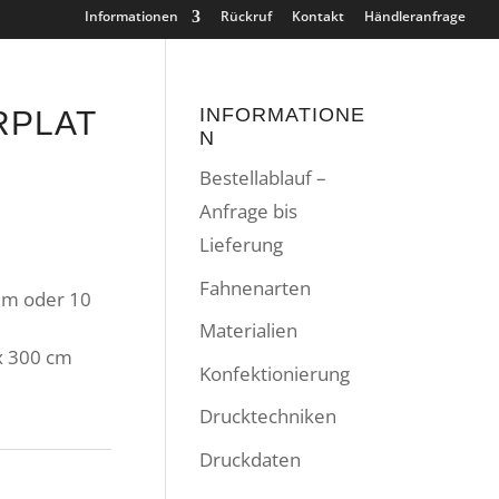
Informationen
Rückruf
Kontakt
Händleranfrage
INFORMATIONE
RPLAT
N
Bestellablauf –
Anfrage bis
Lieferung
Fahnenarten
mm oder 10
Materialien
x 300 cm
Konfektionierung
Drucktechniken
Druckdaten