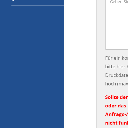
Für ein k
bitte hier
Druckdate
hoch (max
Sollte de
oder das
Anfrage-
nicht fun