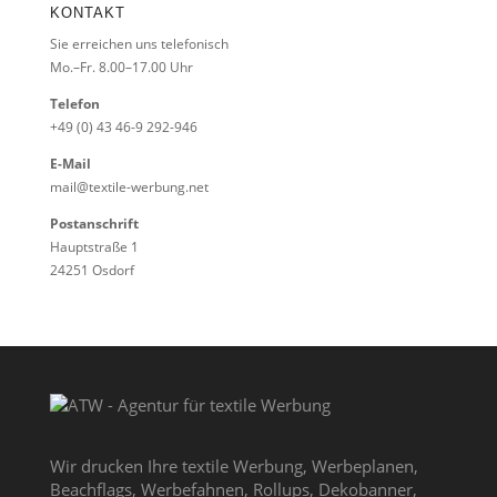
KONTAKT
Sie erreichen uns telefonisch
Mo.–Fr. 8.00–17.00 Uhr
Telefon
+49 (0) 43 46-9 292-946
E-Mail
mail@textile-werbung.net
Postanschrift
Hauptstraße 1
24251 Osdorf
Wir drucken Ihre textile Werbung, Werbeplanen,
Beachflags, Werbefahnen, Rollups, Dekobanner,