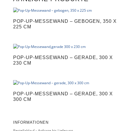
r
n
a
t
POP-UP-MESSEWAND – GEBOGEN, 350 X
i
225 CM
v
e
:
POP-UP-MESSEWAND – GERADE, 300 X
230 CM
POP-UP-MESSEWAND – GERADE, 300 X
300 CM
INFORMATIONEN
Bestellablauf – Anfrage bis Lieferung