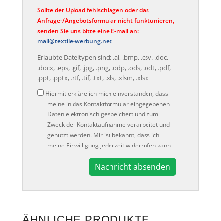
Sollte der Upload fehlschlagen oder das
Anfrage-/Angebotsformular nicht funktunieren,
senden Sie uns bitte eine E-mail an:
mail@textile-werbung.net
Erlaubte Dateitypen sind: .ai, .bmp, .csv. .doc,
.docx, .eps, .gif, .jpg, .png, .odp, .ods, .odt, .pdf,
.ppt, .pptx, .rtf, .tif, .txt, .xls, .xlsm, .xlsx
Datenschutz
Hiermit erkläre ich mich einverstanden, dass
meine in das Kontaktformular eingegebenen
Daten elektronisch gespeichert und zum
Zweck der Kontaktaufnahme verarbeitet und
genutzt werden. Mir ist bekannt, dass ich
meine Einwilligung jederzeit widerrufen kann.
A
l
t
e
ÄHNLICHE PRODUKTE