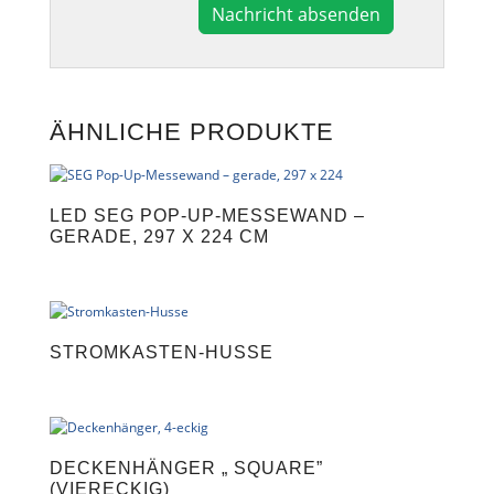
A
l
t
e
ÄHNLICHE PRODUKTE
r
n
a
t
LED SEG POP-UP-MESSEWAND –
i
GERADE, 297 X 224 CM
v
e
:
STROMKASTEN-HUSSE
DECKENHÄNGER „ SQUARE”
(VIERECKIG)