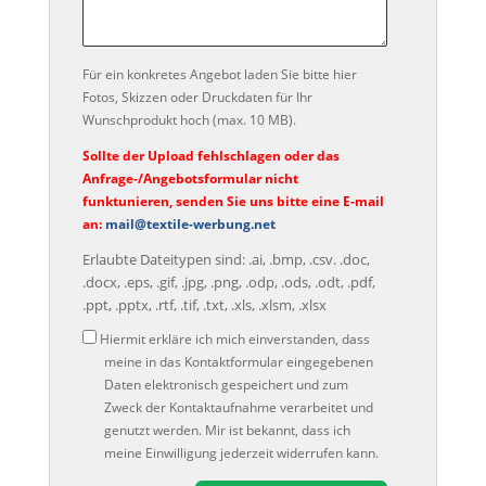
Für ein konkretes Angebot laden Sie bitte hier
Fotos, Skizzen oder Druckdaten für Ihr
Wunschprodukt hoch (max. 10 MB).
Sollte der Upload fehlschlagen oder das
Anfrage-/Angebotsformular nicht
funktunieren, senden Sie uns bitte eine E-mail
an:
mail@textile-werbung.net
Erlaubte Dateitypen sind: .ai, .bmp, .csv. .doc,
.docx, .eps, .gif, .jpg, .png, .odp, .ods, .odt, .pdf,
.ppt, .pptx, .rtf, .tif, .txt, .xls, .xlsm, .xlsx
Datenschutz
Hiermit erkläre ich mich einverstanden, dass
meine in das Kontaktformular eingegebenen
Daten elektronisch gespeichert und zum
Zweck der Kontaktaufnahme verarbeitet und
genutzt werden. Mir ist bekannt, dass ich
meine Einwilligung jederzeit widerrufen kann.