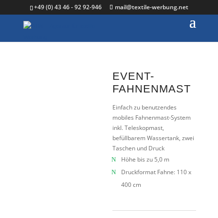
+49 (0) 43 46 - 92 92-946
mail@textile-werbung.net
EVENT-
FAHNENMAST
Einfach zu benutzendes
mobiles Fahnenmast-System
inkl. Teleskopmast,
befüllbarem Wassertank, zwei
Taschen und Druck
Höhe bis zu 5,0 m
Druckformat Fahne: 110 x
400 cm