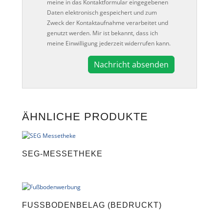
meine in das Kontaktformular eingegebenen
Daten elektronisch gespeichert und zum
Zweck der Kontaktaufnahme verarbeitet und
genutzt werden. Mir ist bekannt, dass ich
meine Einwilligung jederzeit widerrufen kann.
A
l
t
e
ÄHNLICHE PRODUKTE
r
n
a
t
SEG-MESSETHEKE
i
v
e
:
FUSSBODENBELAG (BEDRUCKT)