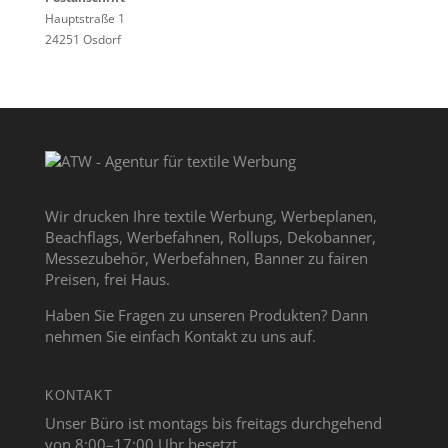
Hauptstraße 1
24251 Osdorf
Wir drucken Ihre textile Werbung, Werbeplanen,
Beachflags, Werbefahnen, Rollups, Dekobanner,
Messezubehör, Werbefahnen, Banner zu fairen
Preisen, frei Haus.
Haben Sie Fragen zu unseren Produkten? Dann
nehmen Sie einfach Kontakt zu uns auf.
KONTAKT
Unser Büro ist montags bis freitags durchgehend
von 8:00–17:00 Uhr besetzt.