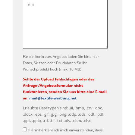
Für ein konkretes Angebot laden Sie bitte hier
Fotos, Skizzen oder Druckdaten für Ihr
Wunschprodukt hoch (max. 10 MB).
Sollte der Upload fehlschlagen oder das
Anfrage-/Angebotsformular nicht
funktunieren, senden Sie uns bitte eine E-mail
an:
mail@textile-werbung.net
Erlaubte Dateitypen sind: .ai, .bmp, .csv. .doc,
.docx, .eps, .gif, .jpg, .png, .odp, .ods, .odt, .pdf,
.ppt, .pptx, .rtf, .tif, .txt, .xls, .xlsm, .xlsx
Datenschutz
Hiermit erkläre ich mich einverstanden, dass