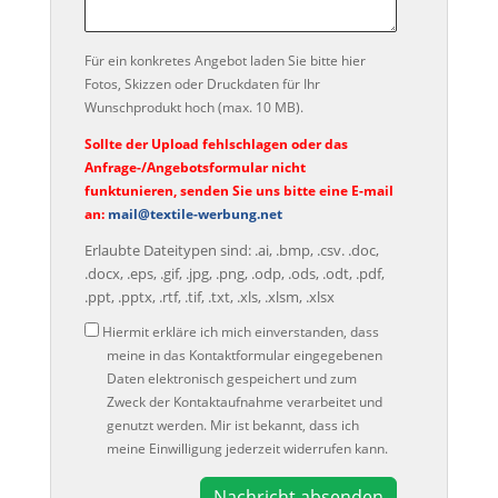
Für ein konkretes Angebot laden Sie bitte hier
Fotos, Skizzen oder Druckdaten für Ihr
Wunschprodukt hoch (max. 10 MB).
Sollte der Upload fehlschlagen oder das
Anfrage-/Angebotsformular nicht
funktunieren, senden Sie uns bitte eine E-mail
an:
mail@textile-werbung.net
Erlaubte Dateitypen sind: .ai, .bmp, .csv. .doc,
.docx, .eps, .gif, .jpg, .png, .odp, .ods, .odt, .pdf,
.ppt, .pptx, .rtf, .tif, .txt, .xls, .xlsm, .xlsx
Datenschutz
Hiermit erkläre ich mich einverstanden, dass
meine in das Kontaktformular eingegebenen
Daten elektronisch gespeichert und zum
Zweck der Kontaktaufnahme verarbeitet und
genutzt werden. Mir ist bekannt, dass ich
meine Einwilligung jederzeit widerrufen kann.