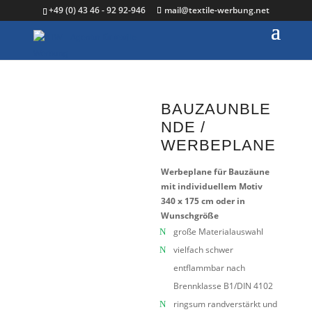
+49 (0) 43 46 - 92 92-946
mail@textile-werbung.net
BAUZAUNBLE
NDE /
WERBEPLANE
Werbeplane für Bauzäune
mit individuellem Motiv
340 x 175 cm oder in
Wunschgröße
große Materialauswahl
vielfach schwer
entflammbar nach
Brennklasse B1/DIN 4102
ringsum randverstärkt und