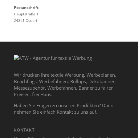
Postanschrift
Hauptstraße 1
24251 Osdorf
Wir drucken Ihre textile Werbung, Werbeplanen,
Beachflags, Werbefahnen, Rollups, Dekobanner,
Messezubehör, Werbefahnen, Banner zu fairen
Preisen, frei Haus.
Haben Sie Fragen zu unseren Produkten? Dann
nehmen Sie einfach Kontakt zu uns auf.
KONTAKT