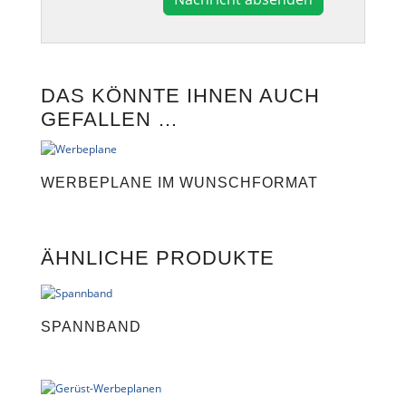
A
l
t
e
DAS KÖNNTE IHNEN AUCH
r
GEFALLEN …
n
a
t
i
WERBEPLANE IM WUNSCHFORMAT
v
e
:
ÄHNLICHE PRODUKTE
SPANNBAND