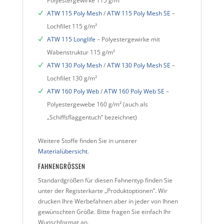
Polyestergewirke 115 g/m²
ATW 115 Poly Mesh
/
ATW 115 Poly Mesh SE
–
Lochfilet 115 g/m²
ATW 115 Longlife
– Polyestergewirke mit
Wabenstruktur 115 g/m²
ATW 130 Poly Mesh
/
ATW 130 Poly Mesh SE
–
Lochfilet 130 g/m²
ATW 160 Poly Web
/
ATW 160 Poly Web SE
–
Polyestergewebe 160 g/m² (auch als
„Schiffsflaggentuch” bezeichnet)
Weitere Stoffe finden Sie in unserer
Materialübersicht
.
FAHNENGRÖSSEN
Standardgrößen für diesen Fahnentyp finden Sie
unter der Registerkarte „Produktoptionen”. Wir
drucken Ihre Werbefahnen aber in jeder von Ihnen
gewünschten Größe. Bitte fragen Sie einfach Ihr
Wunschformat an.