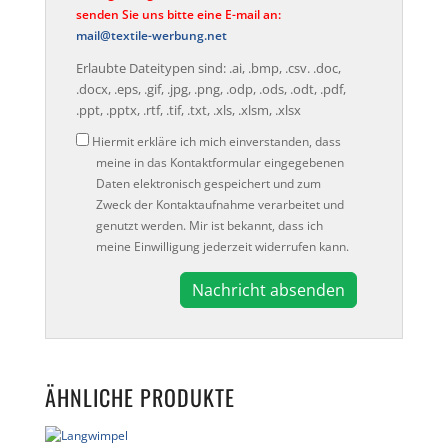
senden Sie uns bitte eine E-mail an:
mail@textile-werbung.net
Erlaubte Dateitypen sind: .ai, .bmp, .csv. .doc,
.docx, .eps, .gif, .jpg, .png, .odp, .ods, .odt, .pdf,
.ppt, .pptx, .rtf, .tif, .txt, .xls, .xlsm, .xlsx
Datenschutz
Hiermit erkläre ich mich einverstanden, dass
meine in das Kontaktformular eingegebenen
Daten elektronisch gespeichert und zum
Zweck der Kontaktaufnahme verarbeitet und
genutzt werden. Mir ist bekannt, dass ich
meine Einwilligung jederzeit widerrufen kann.
A
l
t
e
ÄHNLICHE PRODUKTE
r
n
a