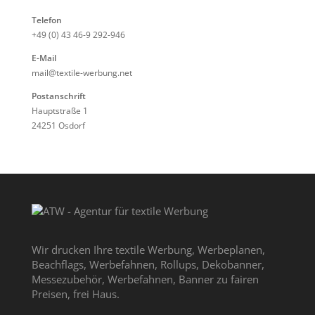
Telefon
+49 (0) 43 46-9 292-946
E-Mail
mail@textile-werbung.net
Postanschrift
Hauptstraße 1
24251 Osdorf
Wir drucken Ihre textile Werbung, Werbeplanen,
Beachflags, Werbefahnen, Rollups, Dekobanner,
Messezubehör, Werbefahnen, Banner zu fairen
Preisen, frei Haus.