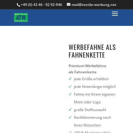
+49 (0) 43 46 - 92 92-946
mail@textile-werbung.net
WERBEFAHNE ALS
FAHNENKETTE
Premium-Werbefahne
als Fahnenkette
jede Größe erhältlich
jede Kettenlänge möglich
Fahne mit Ihrem eigenen
Motiv oder Logo
große Stoffauswahl
Konfektionierung nach
Ihren Wünschen
100 % Markenqualität