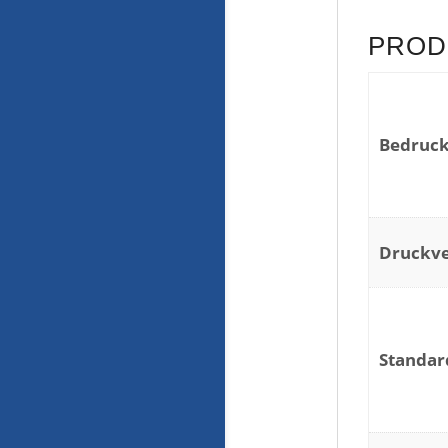
PROD
Bedruck
Druckve
Standa