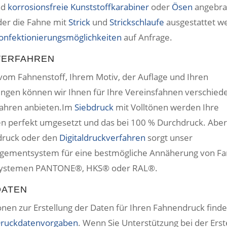
nd
korrosionsfreie Kunststoffkarabiner
oder
Ösen
angebra
er die Fahne mit
Strick
und
Strickschlaufe
ausgestattet w
onfektionierungsmöglichkeiten
auf Anfrage.
VERFAHREN
vom Fahnenstoff, Ihrem Motiv, der Auflage und Ihren
ngen können wir Ihnen für Ihre Vereinsfahnen verschied
ahren anbieten.Im
Siebdruck
mit Volltönen werden Ihre
n perfekt umgesetzt und das bei 100 % Durchdruck. Aber
druck oder den
Digitaldruckverfahren
sorgt unser
ementsystem für eine bestmögliche Annäherung von Fa
systemen PANTONE®, HKS® oder RAL®.
DATEN
nen zur Erstellung der Daten für Ihren Fahnendruck finden
ruckdatenvorgaben
. Wenn Sie Unterstützung bei der Erst