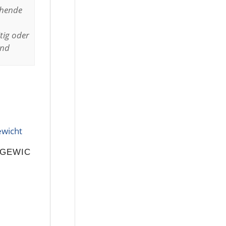
ehende
tig oder
and
GEWIC