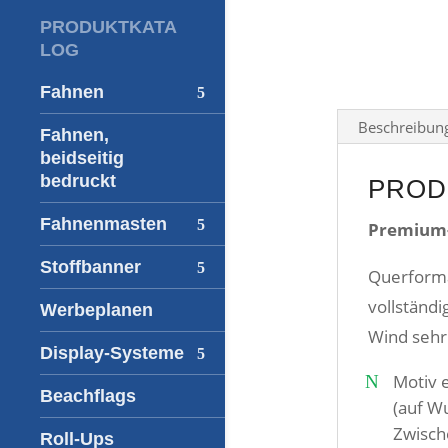
PRODUKTKATA
LOG
Fahnen
Beschreibun
Fahnen,
beidseitig
bedruckt
PROD
Fahnenmasten
Premium-
Stoffbanner
Querforma
vollständi
Werbeplanen
Wind sehr
Display-Systeme
Motiv e
Beachflags
(auf Wu
Zwische
Roll-Ups