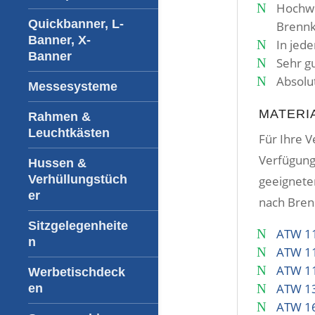
Hochwe
Quickbanner, L-
Brennk
Banner, X-
In jed
Banner
Sehr g
Absolut
Messesysteme
MATERI
Rahmen &
Leuchtkästen
Für Ihre V
Verfügung.
Hussen &
Verhüllungstüch
geeignete
er
nach Bren
Sitzgelegenheite
ATW 11
n
ATW 11
ATW 11
Werbetischdeck
ATW 13
en
ATW 1