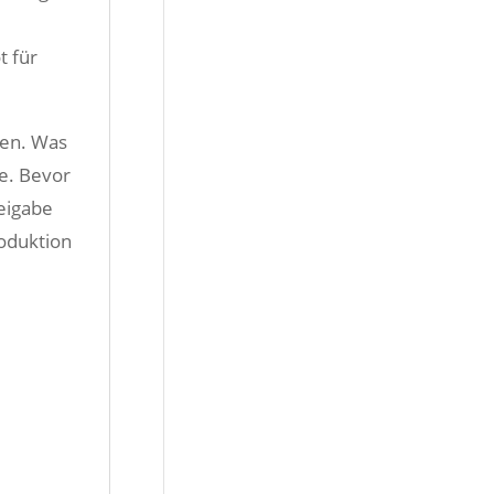
t für
ten. Was
ie. Bevor
eigabe
roduktion