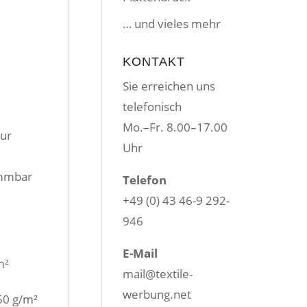
… und vieles mehr
KONTAKT
Sie erreichen uns
telefonisch
Mo.–Fr. 8.00–17.00
zur
Uhr
ammbar
Telefon
+49 (0) 43 46-9 292-
946
²
E-Mail
m²
mail@textile-
²
werbung.net
60 g/m²