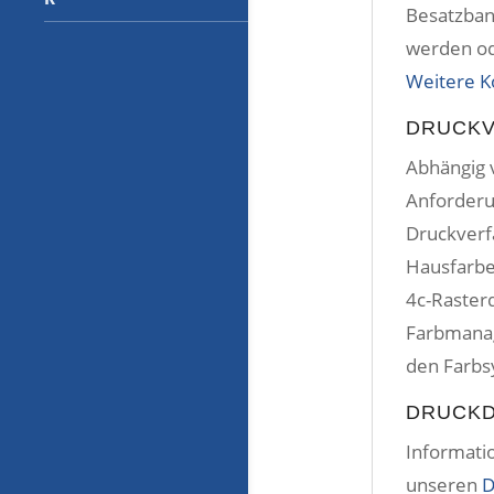
Besatzba
werden od
Weitere K
DRUCK
Abhängig 
Anforderu
Druckverf
Hausfarbe
4c-Raster
Farbmanag
den Farb
DRUCK
Informatio
unseren
D