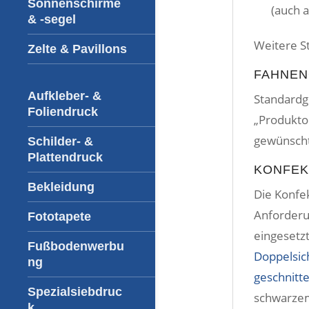
Sonnenschirme
(auch a
& -segel
Weitere St
Zelte & Pavillons
FAHNEN
Aufkleber- &
Standardg
Foliendruck
„Produkto
gewünscht
Schilder- &
Plattendruck
KONFEK
Bekleidung
Die Konfe
Anforderu
Fototapete
eingesetz
Fußbodenwerbu
Doppelsic
ng
geschnitt
Spezialsiebdruc
schwarzem
k