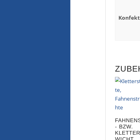
Konfekt
ZUBE
FAHNEN
- BZW.
KLETTE
WICHT