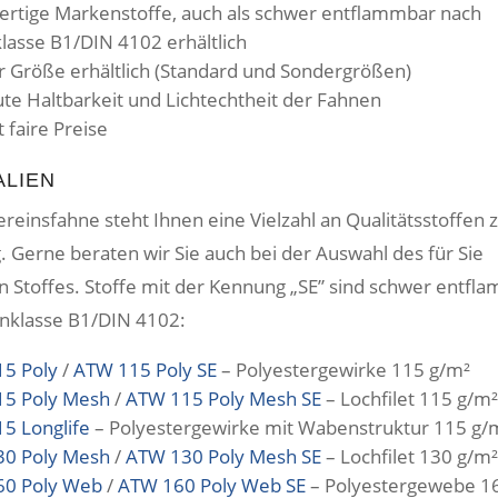
rtige Markenstoffe, auch als schwer entflammbar nach
lasse B1/DIN 4102 erhältlich
er Größe erhältlich (Standard und Sondergrößen)
ute Haltbarkeit und Lichtechtheit der Fahnen
 faire Preise
ALIEN
ereinsfahne steht Ihnen eine Vielzahl an Qualitätsstoffen 
 Gerne beraten wir Sie auch bei der Auswahl des für Sie
n Stoffes. Stoffe mit der Kennung „SE” sind schwer entfl
nklasse B1/DIN 4102:
5 Poly
/
ATW 115 Poly SE
– Polyestergewirke 115 g/m²
5 Poly Mesh
/
ATW 115 Poly Mesh SE
– Lochfilet 115 g/m
5 Longlife
– Polyestergewirke mit Wabenstruktur 115 g/
0 Poly Mesh
/
ATW 130 Poly Mesh SE
– Lochfilet 130 g/m
60 Poly Web
/
ATW 160 Poly Web SE
– Polyestergewebe 1