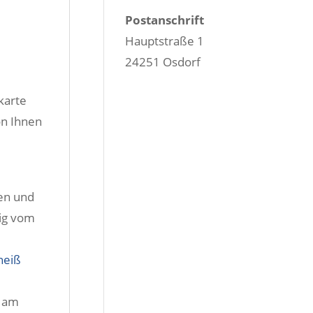
Postanschrift
Hauptstraße 1
24251 Osdorf
karte
on Ihnen
en und
ig vom
heiß
n am