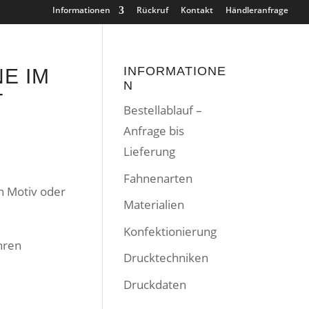
Informationen
Rückruf
Kontakt
Händleranfrage
INFORMATIONE
E IM
N
T
Bestellablauf –
Anfrage bis
Lieferung
Fahnenarten
n Motiv oder
Materialien
Konfektionierung
hren
Drucktechniken
Druckdaten