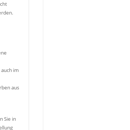
cht
erden.
ene
 auch im
rben aus
 Sie in
ellung