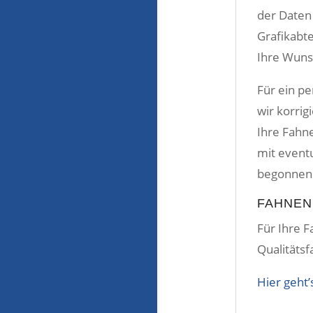
der Daten
Grafikabte
Ihre Wuns
Für ein p
wir korrig
Ihre Fahne
mit eventu
begonnen 
FAHNEN
Für Ihre F
Qualitäts
Hier geh