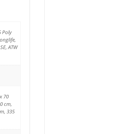
5 Poly
nglife,
 SE, ATW
x 70
20 cm,
cm, 335