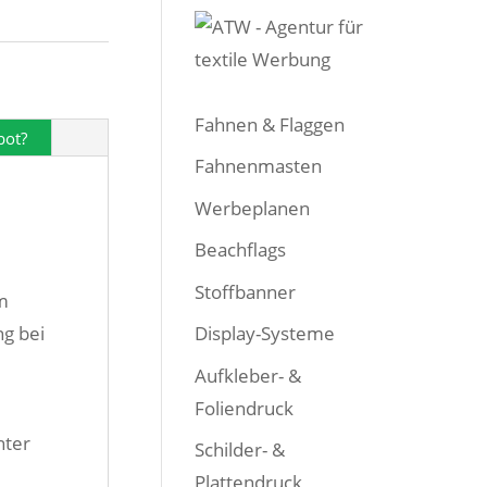
Fahnen & Flaggen
bot?
Fahnenmasten
Werbeplanen
Beachflags
Stoffbanner
m
ng bei
Display-Systeme
Aufkleber- &
Foliendruck
hter
Schilder- &
Plattendruck