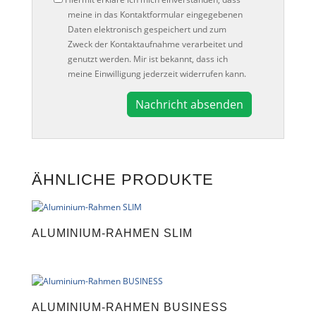
meine in das Kontaktformular eingegebenen
Daten elektronisch gespeichert und zum
Zweck der Kontaktaufnahme verarbeitet und
genutzt werden. Mir ist bekannt, dass ich
meine Einwilligung jederzeit widerrufen kann.
A
l
t
e
ÄHNLICHE PRODUKTE
r
n
a
t
ALUMINIUM-RAHMEN SLIM
i
v
e
:
ALUMINIUM-RAHMEN BUSINESS