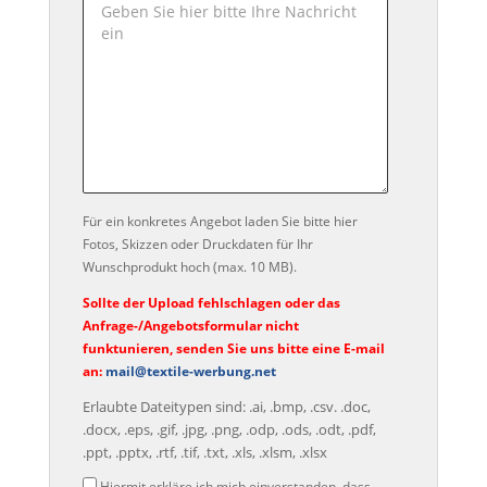
Für ein konkretes Angebot laden Sie bitte hier
Fotos, Skizzen oder Druckdaten für Ihr
Wunschprodukt hoch (max. 10 MB).
Sollte der Upload fehlschlagen oder das
Anfrage-/Angebotsformular nicht
funktunieren, senden Sie uns bitte eine E-mail
an:
mail@textile-werbung.net
Erlaubte Dateitypen sind: .ai, .bmp, .csv. .doc,
.docx, .eps, .gif, .jpg, .png, .odp, .ods, .odt, .pdf,
.ppt, .pptx, .rtf, .tif, .txt, .xls, .xlsm, .xlsx
Datenschutz
Hiermit erkläre ich mich einverstanden, dass